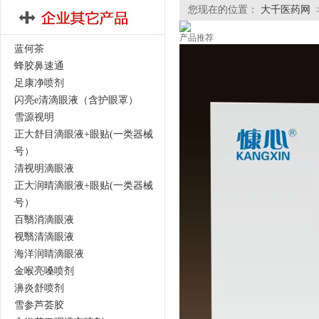
您现在的位置：
大千医药网
产品推荐
蓝何茶
蜂胶鼻速通
足康净喷剂
闪亮e清滴眼液（含护眼罩）
雪源视明
正大舒目滴眼液+眼贴(一类器械
号）
清视明滴眼液
正大润晴滴眼液+眼贴(一类器械
号）
百翳消滴眼液
视翳清滴眼液
海洋润睛滴眼液
金喉亮嗓喷剂
濞炎舒喷剂
雪参芦荟胶