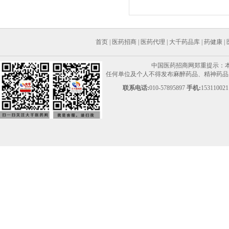
首页
|
医药招商
|
医药代理
|
大千药品库
|
药健康
|
中国医药招商网郑重提示：
任何单位及个人不得发布麻醉药品、精神药品、
联系电话:
010-57895897
手机:
153110