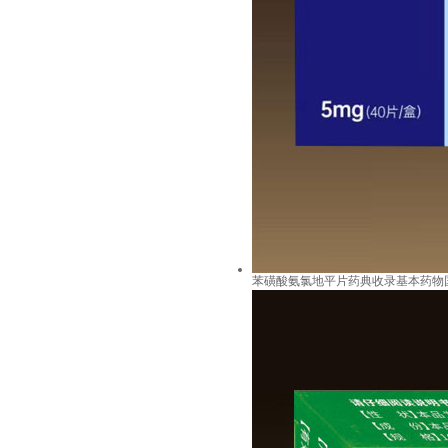
苯磺酸氨氯地平片药典收录基本药物国家