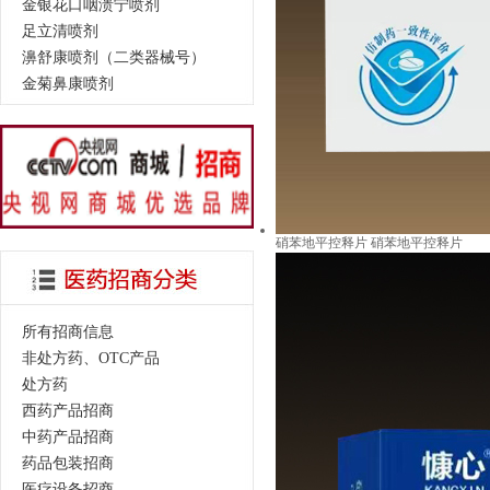
金银花口咽溃宁喷剂
足立清喷剂
濞舒康喷剂（二类器械号）
金菊鼻康喷剂
硝苯地平控释片 硝苯地平控释片
所有招商信息
非处方药、OTC产品
处方药
西药产品招商
中药产品招商
药品包装招商
医疗设备招商