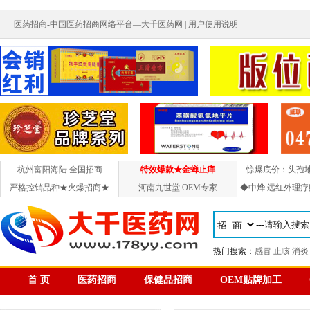
医药招商-中国医药招商网络平台—大千医药网 |
用户使用说明
杭州富阳海陆 全国招商
特效爆款★金蝉止痒
惊爆底价：头孢
严格控销品种★火爆招商★
河南九世堂 OEM专家
◆中烨 远红外理疗
热门搜索：
感冒
止咳
消炎
首 页
医药招商
保健品招商
OEM贴牌加工