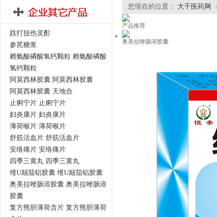
您现在的位置：
大千医药网
产品推荐
跌打扭伤灵酊
奥美拉唑肠溶胶囊
参芪糖浆
赖氨酸磷酸氢钙颗粒 赖氨酸磷酸
氢钙颗粒
阿莫西林胶囊 阿莫西林胶囊
阿莫西林胶囊 天地合
止痢宁片 止痢宁片
妇炎康片 妇炎康片
薄荷喉片 薄荷喉片
舒筋活血片 舒筋活血片
安络痛片 安络痛片
四季三黄丸 四季三黄丸
维U颠茄铝胶囊 维U颠茄铝胶囊
奥美拉唑肠溶胶囊 奥美拉唑肠溶
胶囊
复方熊胆薄荷含片 复方熊胆薄荷