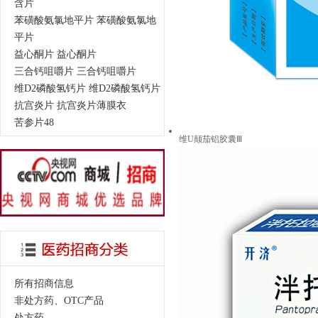
含片
苯磺酸氨氯地平片 苯磺酸氨氯地
平片
益心酮片 益心酮片
三合钙咀嚼片 三合钙咀嚼片
维D2磷酸氢钙片 维D2磷酸氢钙片
抗宫炎片 抗宫炎片薄膜衣
苦参片48
维U颠茄铝胶囊Ⅲ
所有招商信息
非处方药、OTC产品
处方药