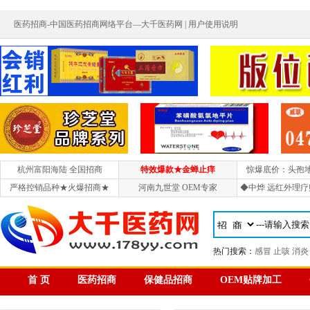
医药招商-中国医药招商网络平台—大千医药网 |
用户使用说明
杭州富阳海陆 全国招商
特效爆款★金蝉止痒
惊爆底价：头孢
严格控销品种★火爆招商★
河南九世堂 OEM专家
◆中烨 远红外理疗
热门搜索：
感冒
止咳
消炎
首 页
医药招商
保健品招商
OEM贴牌加工