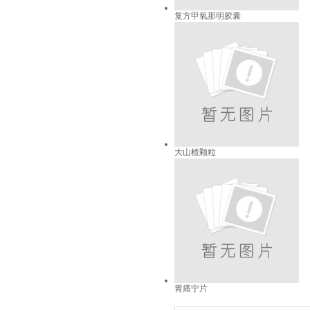
复方甲氧那明胶囊
大山楂颗粒
胃痛宁片