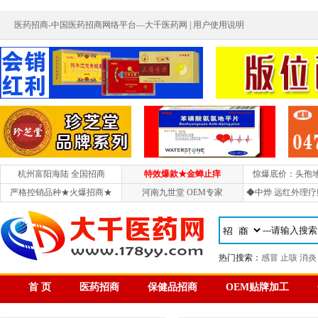
医药招商-中国医药招商网络平台—大千医药网 |
用户使用说明
杭州富阳海陆 全国招商
特效爆款★金蝉止痒
惊爆底价：头孢
严格控销品种★火爆招商★
河南九世堂 OEM专家
◆中烨 远红外理疗
热门搜索：
感冒
止咳
消炎
首 页
医药招商
保健品招商
OEM贴牌加工