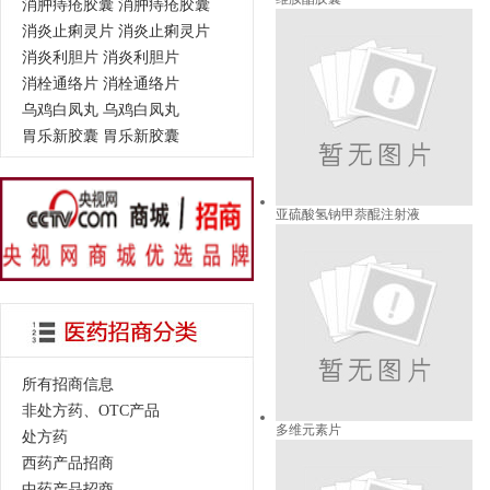
消肿痔疮胶囊 消肿痔疮胶囊
消炎止痢灵片 消炎止痢灵片
消炎利胆片 消炎利胆片
消栓通络片 消栓通络片
乌鸡白凤丸 乌鸡白凤丸
胃乐新胶囊 胃乐新胶囊
亚硫酸氢钠甲萘醌注射液
所有招商信息
非处方药、OTC产品
多维元素片
处方药
西药产品招商
中药产品招商