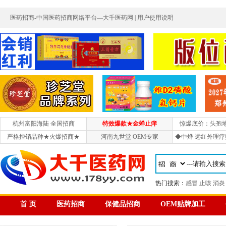
医药招商-中国医药招商网络平台—大千医药网 |
用户使用说明
杭州富阳海陆 全国招商
特效爆款★金蝉止痒
惊爆底价：头孢
严格控销品种★火爆招商★
河南九世堂 OEM专家
◆中烨 远红外理疗
热门搜索：
感冒
止咳
消炎
首 页
医药招商
保健品招商
OEM贴牌加工