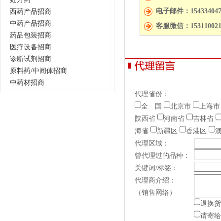
电子邮件：154334047
西药产品招商
中药产品招商
客服微信：153110021
药品包装招商
医疗设备招商
诊断试剂招商
原料药/中间体招商
中药材招商
代理省份：
全 国
北京市
上海市
陕西省
河南省
吉林省
海省
新疆区
香港区
代理区域：
曾代理过的品种：
关键词/标签：
代理商介绍：
（销售网络）
退换货
请寄给