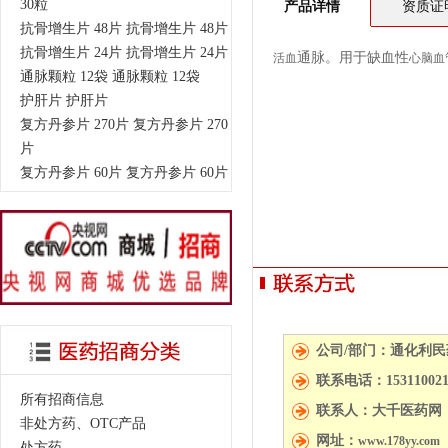
30粒
产品详情
资质证
抗骨增生片 48片 抗骨增生片 48片
抗骨增生片 24片 抗骨增生片 24片
通脉。用于缺血性
活血
心脑
血
通脉颗粒 12袋 通脉颗粒 12袋
护肝片 护肝片
复方丹参片 270片 复方丹参片 270
片
复方丹参片 60片 复方丹参片 60片
公司/部门：通化利
联系电话：15311002
所有招商信息
联系人：大千医药网
非处方药、OTC产品
网址：
www.178yy.com
处方药