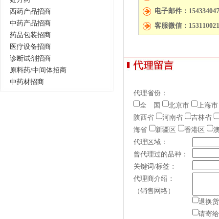
电子邮件：154334047
西药产品招商
中药产品招商
客服微信：153110021
药品包装招商
医疗设备招商
诊断试剂招商
原料药/中间体招商
中药材招商
代理省份：
全 国
北京市
上海市
陕西省
河南省
吉林省
海省
新疆区
香港区
代理区域：
曾代理过的品种：
关键词/标签：
代理商介绍：
（销售网络）
退换货
请寄给