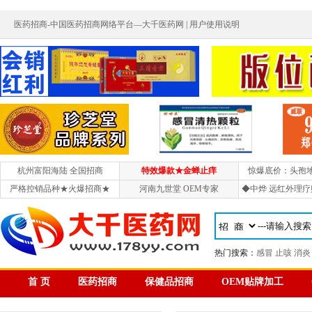
医药招商-中国医药招商网络平台—大千医药网 |
用户使用说明
杭州富阳海陆 全国招商
特效爆款★金蝉止痒
惊爆底价：头孢
严格控销品种★火爆招商★
河南九世堂 OEM专家
◆中烨 远红外理疗
热门搜索：
感冒
止咳
消炎
首 页
医药招商
保健品招商
OEM贴牌加工