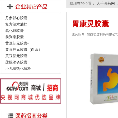
您现在的位置：
大千医药网
丹参舒心胶囊
胃康灵胶囊
复方莪术油栓
氧化锌软膏
医药招商
陕西功达制药有限公
前列泰胶囊
黄豆苷元胶囊-
黄豆苷元胶囊（白盒）
黄豆苷元胶囊
莲胆消炎胶囊
小儿清热化痰栓