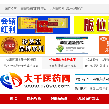
医药招商-中国医药招商网络平台—大千医药网 |
用户使用说明
杭州富阳海陆 全国招商
特效爆款★金蝉止痒
惊爆底价：头孢
严格控销品种★火爆招商★
河南九世堂 OEM专家
◆中烨 远红外理疗
热门搜索：
感冒
止咳
消炎
首 页
医药招商
保健品招商
OEM贴牌加工