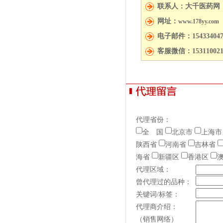
联系人：大千医药网
网址：
www.178yy.com
电子邮件：154334047
客服微信：153110021
代理省份：
全 国
北京市
上海市
陕西省
河南省
吉林省
海省
新疆区
香港区
代理区域：
曾代理过的品种：
关键词/标签：
代理商介绍：
（销售网络）