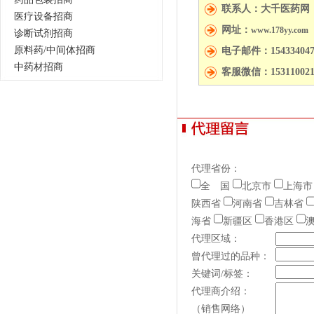
联系人：大千医药网
医疗设备招商
网址：
www.178yy.com
诊断试剂招商
原料药/中间体招商
电子邮件：154334047
中药材招商
客服微信：153110021
代理省份：
全 国
北京市
上海市
陕西省
河南省
吉林省
海省
新疆区
香港区
代理区域：
曾代理过的品种：
关键词/标签：
代理商介绍：
（销售网络）