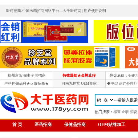
医药招商-中国医药招商网络平台—大千医药网 |
用户使用说明
杭州富阳海陆 全国招商
特效爆款★金蝉止痒
惊爆底价：头孢
严格控销品种★火爆招商★
河南九世堂 OEM专家
◆中烨 远红外理疗
热门搜索：
感冒
止咳
消炎
首 页
医药招商
保健品招商
OEM贴牌加工