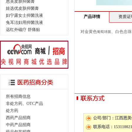
恩美皮肤抑菌膏
娃选优皮肤抑菌膏
妇宁露女士抑菌洗液
产品详情
资质证
兔耳洁妇用抑菌洗液
远红外磁疗 舒痛贴
对金黄色
、白色念珠
葡萄球菌
所有招商信息
非处方药、OTC产品
处方药
西药产品招商
公司/部门：江西恩
中药产品招商
联系电话：15311002
药品包装招商