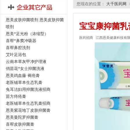
您现在的位置：
大千医药网
恩美皮肤抑菌喷剂 恩美皮肤抑菌
宝宝康抑菌乳
喷剂
恩美*足光粉（浓缩型）
医药招商
江西恩美健康科技有
喜帮*鼻窦冲吸器
喜帮鼻腔洗剂
艾叶足浴包
云南本草灰甲净护理液
俏苗花*女士抑菌洗液
恩美鸡血藤·褥疮膏
老医铺草本生态乳膏
兔耳洁妇用抑菌洗液招商
苗方痔疮膏
老医铺草本生态乳膏招商
恩美紫花地丁皮肤抑菌膏
恩美曼陀罗抑菌膏
喜帮皮肤抑菌膏