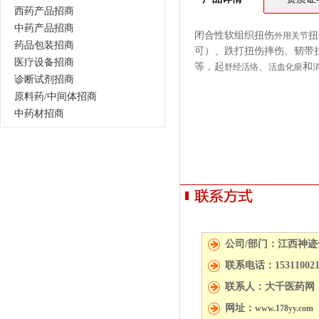
西药产品招商
中药产品招商
闭合性软组织扭伤
扭
外用
关节
药品包装招商
可）、跌打扭伤摔伤、韧带
医疗设备招商
等，起
、
和
舒经活络
活血
化瘀
诊断试剂招商
原料药/中间体招商
中药材招商
公司/部门：江西神
联系电话：15311002
联系人：大千医药网
网址：
www.178yy.com