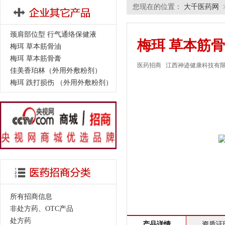
您现在的位置：
大千医药网
颈肩部位型 行气通络保健液
梅珥 草本筋
梅珥 草本筋骨油
梅珥 草本筋骨膏
医药招商
江西神迹健康科技有
佳美香珀林（外用外敷粉剂）
梅珥 跌打损伤 （外用外敷粉剂）
所有招商信息
非处方药、OTC产品
处方药
产品详情
资质证