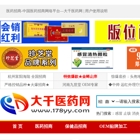
医药招商-中国医药招商网络平台—大千医药网 |
用户使用说明
杭州富阳海陆 全国招商
特效爆款★金蝉止痒
惊爆底价：头孢
严格控销品种★火爆招商★
河南九世堂 OEM专家
◆中烨 远红外理疗
热门搜索：
感冒
止咳
消炎
首 页
医药招商
保健品招商
OEM贴牌加工