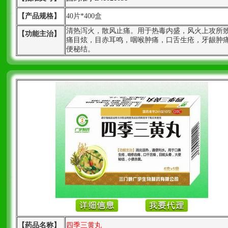
【产品规格】
40片*400盒
清热泻火，散风止痛。用于热毒内盛，风火上攻所
【功能主治】
痛目炫，目赤耳鸣，咽喉肿痛，口舌生疮，牙龈肿
便秘结。
【药品名称】
四季三黄丸