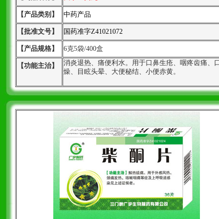
【产品类别】
中药产品
【批准文号】
国药准字Z41021072
【产品规格】
6克5袋/400盒
消炎退热、痛便利水。用于口鼻生疮、咽疼齿痛、
【功能主治】
燥、目眩头晕、大便秘结、小便赤黄。