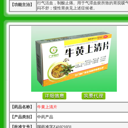
行气活血，制酸止痛。用于气滞血瘀所致的胃脘嗳
【功能主治】
闷不舒；慢性胃炎见上述症候者。
【药品名称】
牛黄上清片
【产品类别】
中药产品
【批准文号】
国药准字Z41021031