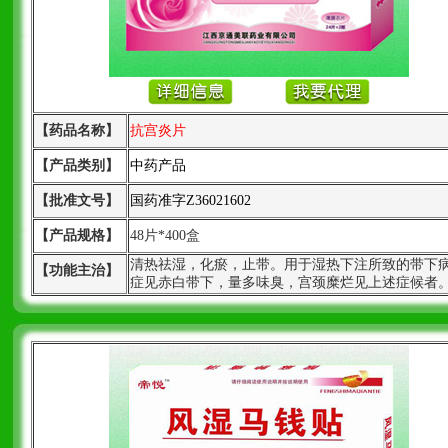
【药品名称】
抗宫炎片
【产品类别】
中药产品
【批准文号】
国药准字Z36021602
【产品规格】
48片*400盒
清热祛湿，化瘀，止带。用于湿热下注所致的带下
【功能主治】
症见赤白带下，量多味臭，宫颈糜烂见上述症候者