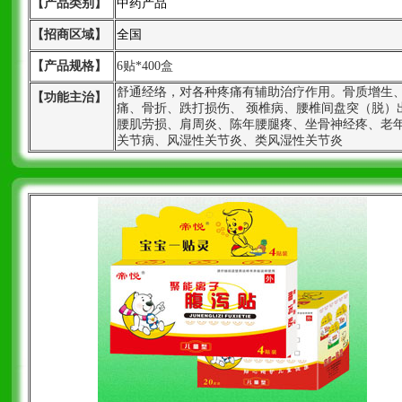
【产品类别】
中药产品
【招商区域】
全国
【产品规格】
6贴*400盒
舒通经络，对各种疼痛有辅助治疗作用。骨质增生
【功能主治】
痛、骨折、跌打损伤、 颈椎病、腰椎间盘突（脱）
腰肌劳损、肩周炎、陈年腰腿疼、坐骨神经疼、老
关节病、风湿性关节炎、类风湿性关节炎