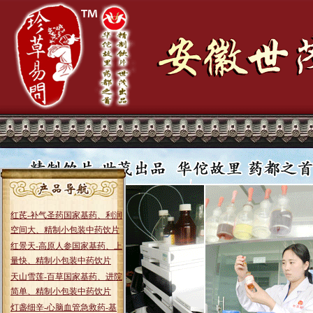
红芪-补气圣药国家基药、利润
空间大、精制小包装中药饮片
红景天-高原人参国家基药、上
量快、精制小包装中药饮片
天山雪莲-百草国家基药、进院
简单、精制小包装中药饮片
灯盏细辛-心脑血管急救药-基