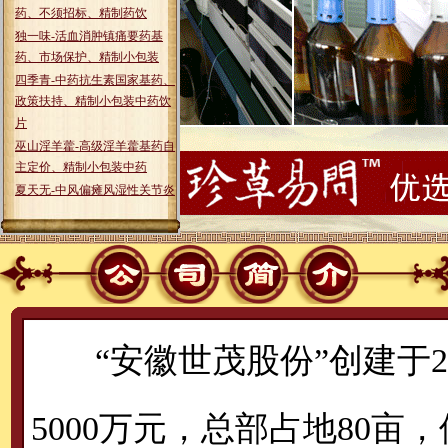
药、不须招标、精制药饮
独一味-活血消肿镇痛要药基
药、市场保护、精制小包装
四季青-中药抗生素国家基药、
政策扶持、精制小包装中药饮
片
巫山淫羊藿-高级淫羊藿基药自
主定价、精制小包装中药
夏天无-中风偏瘫风湿性关节炎
坐骨神经痛
青叶胆-肝炎草-基药、医保农
保、精制小包装中药饮片
山香圆叶-咽喉肿痛要药-基药不
占药占比、精制小包装
花伶系列精美花草茶
普通小包装中药饮片
“安徽世茂股份”创建于2
沙棘-胃炎、溃疡克星烧烫伤奇
药Vc-精制小包装中药饮片
贯叶金丝桃-绿色百忧解-精制小
5000万元，总部占地80
包装中药饮片