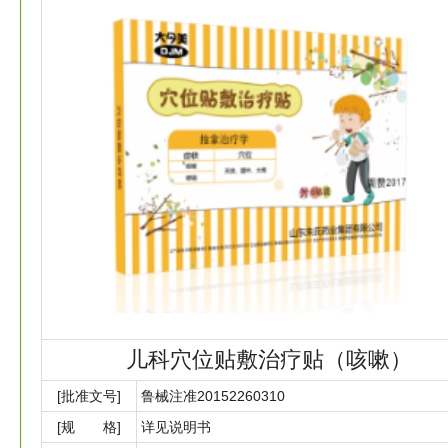
儿科穴位贴敷治疗贴（咳嗽）
[批准文号]
鲁械注准20152260310
[规 格]
详见说明书