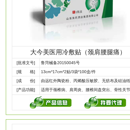
大今美医用冷敷贴（颈肩腰腿痛）
[批准文号]
鲁菏械备20150045号
[规 格]
13cm*17cm*2贴/3袋*100盒/件
[成 份]
由远红外陶瓷粉、丙烯酸压敏胶、无纺布及硅油
[产品功能]