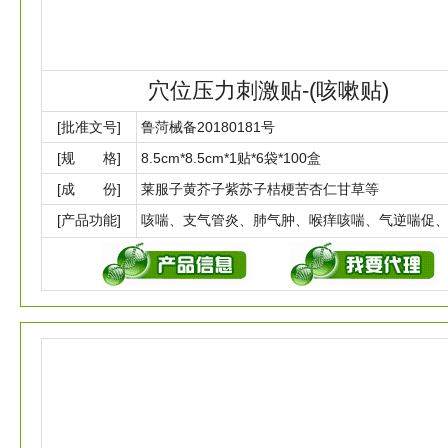
穴位压力刺激贴-(咳嗽贴)
[批准文号]
鲁菏械备20180181号
[规 格]
8.5cm*8.5cm*1贴*6袋*100盒
[成 份]
莱服子黄芥子紫苏子桔梗苦杏仁甘草等
[产品功能]