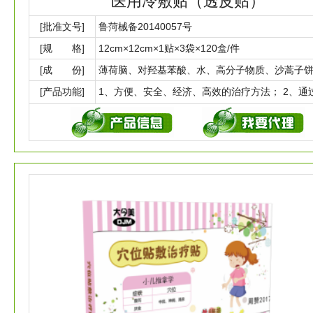
医用冷敷贴（透皮贴）
[批准文号]
鲁菏械备20140057号
[规 格]
12cm×12cm×1贴×3袋×120盒/件
[成 份]
薄荷脑、对羟基苯酸、水、高分子物质、沙蒿子
[产品功能]