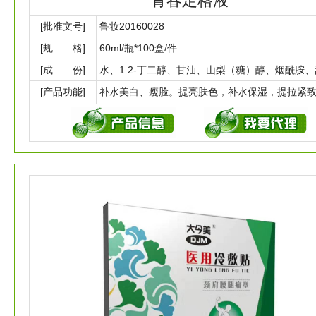
青春定格液
[批准文号]
鲁妆20160028
[规 格]
60ml/瓶*100盒/件
[成 份]
[产品功能]