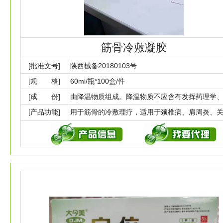
筋骨冷敷凝胶
[批准文号]
陕西械备20180103号
[规 格]
60ml/瓶*100盒/件
[成 份]
[产品功能]