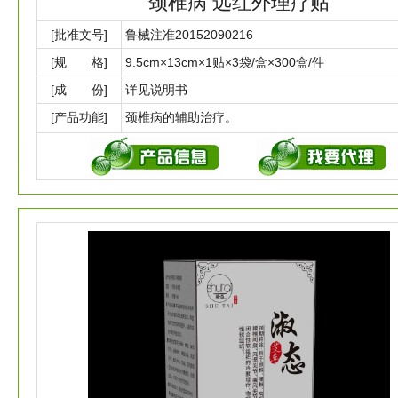
颈椎病 远红外理疗贴
[批准文号]
鲁械注准20152090216
[规 格]
9.5cm×13cm×1贴×3袋/盒×300盒/件
[成 份]
详见说明书
[产品功能]
颈椎病的辅助治疗。