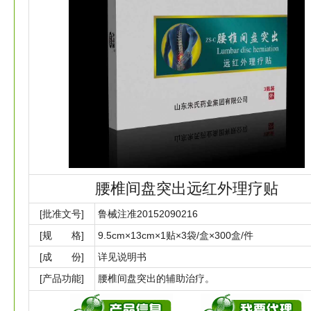
腰椎间盘突出远红外理疗贴
[批准文号]
鲁械注准20152090216
[规 格]
9.5cm×13cm×1贴×3袋/盒×300盒/件
[成 份]
详见说明书
[产品功能]
腰椎间盘突出的辅助治疗。