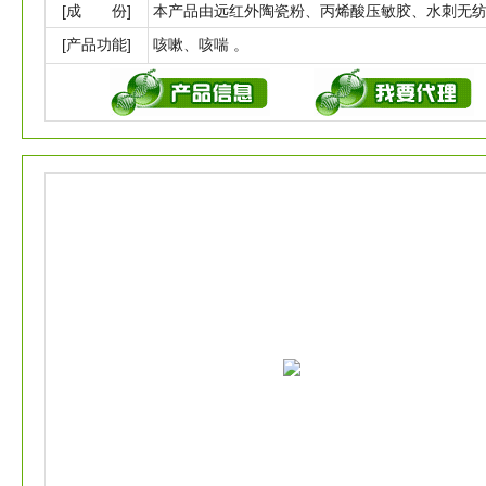
[成 份]
[产品功能]
咳嗽、咳喘 。