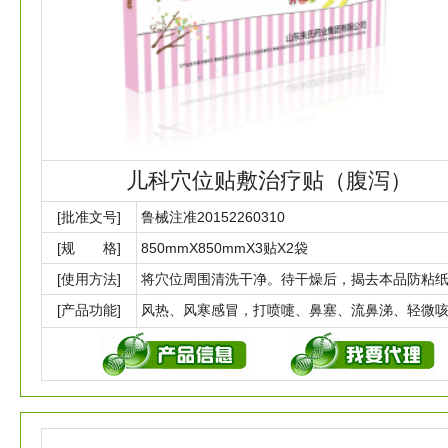
儿科穴位贴敷治疗贴（腹泻）
[批准文号]
鲁械注准20152260310
[规 格]
850mmX850mmX3贴X2袋
[使用方法]
[产品功能]