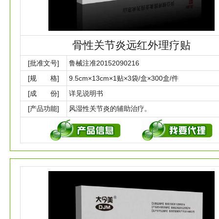
骨性关节炎远红外理疗贴
[批准文号]
鲁械注准20152090216
[规 格]
9.5cm×13cm×1贴×3袋/盒×300盒/件
[成 份]
详见说明书
[产品功能]
风湿性关节炎的辅助治疗。