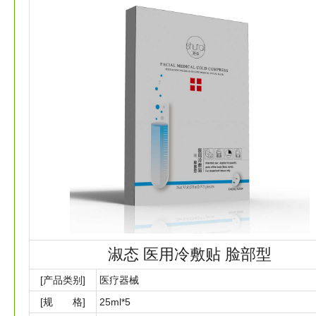
淑态 医用冷敷贴 脸部型
[产品类别]
医疗器械
[规 格]
25ml*5