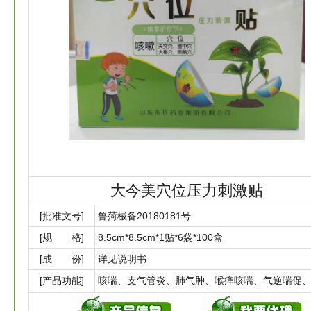
大今美穴位压力刺激贴
[批准文号]
鲁菏械备20180181号
[规 格]
8.5cm*8.5cm*1贴*6袋*100盒
[成 份]
详见说明书
[产品功能]