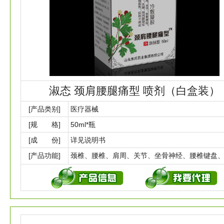
淑态 颈肩腰腿痛型 喷剂（白盒装）
[产品类别]
医疗器械
[规 格]
50ml*瓶
[成 份]
详见说明书
[产品功能]