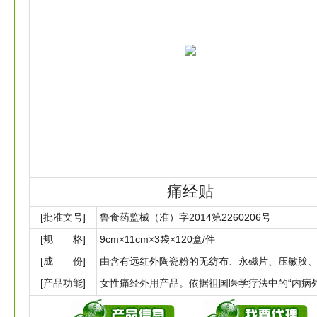
痛经贴
[批准文号]
鲁食药监械（准）字2014第2260206号
[规 格]
9cm×11cm×3袋×120盒/件
[成 份]
[产品功能]