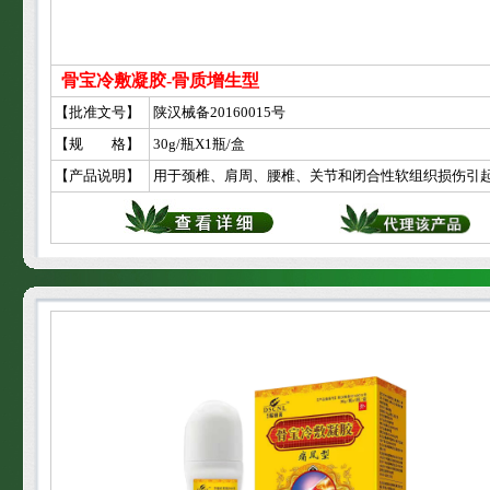
骨宝冷敷凝胶-骨质增生型
【批准文号】
陕汉械备20160015号
【规 格】
30g/瓶X1瓶/盒
【产品说明】