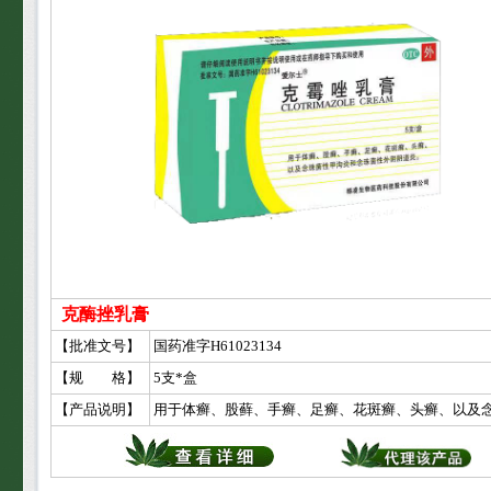
克酶挫乳膏
【批准文号】
国药准字H61023134
【规 格】
5支*盒
【产品说明】