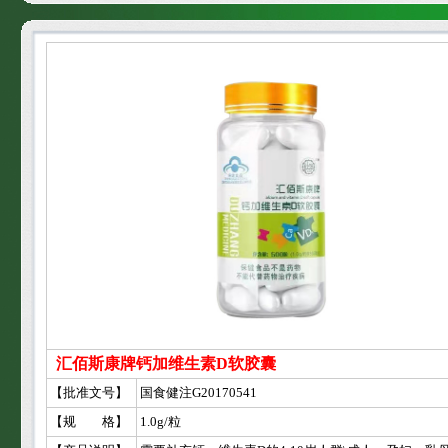
汇佰斯康牌钙加维生素D软胶囊
【批准文号】
国食健注G20170541
【规 格】
1.0g/粒