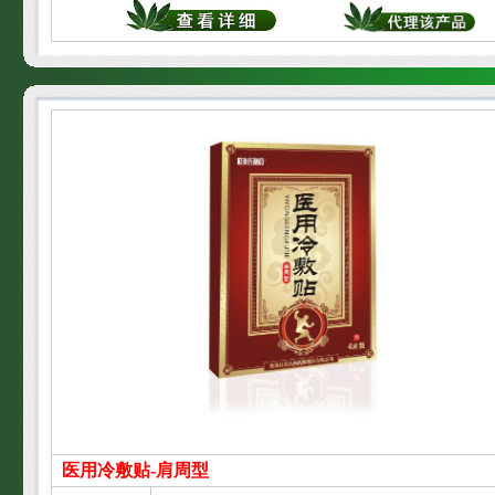
医用冷敷贴-肩周型