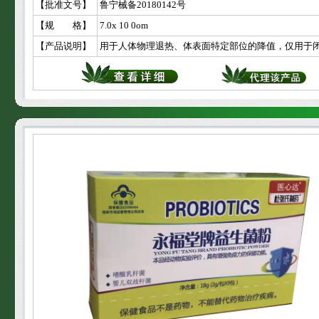
【批准文号】
鲁宁械备20180142号
【规 格】
7.0x 10 0om
【产品说明】