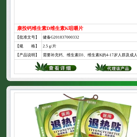
康投钙维生素D维生素K咀嚼片
【批准文号】
健备G201837000332
【规 格】
2.5 g/片
【产品说明】