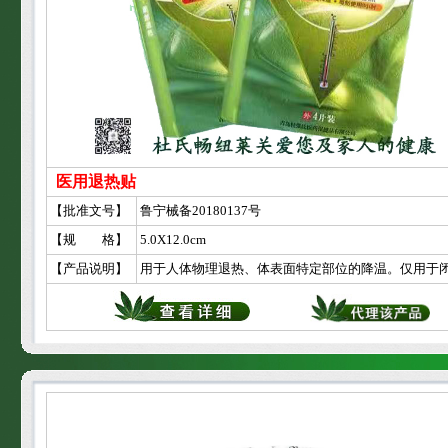
医用退热贴
【批准文号】
鲁宁械备20180137号
【规 格】
5.0X12.0cm
【产品说明】