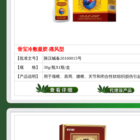
骨宝冷敷凝胶-痛风型
【批准文号】
陕汉械备20160015号
【规 格】
30g/瓶X1瓶/盒
【产品说明】