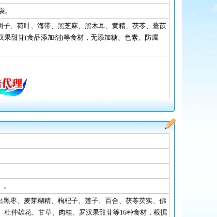
袋。
决明子、荷叶、海带、黑芝麻、黑木耳、黄精、茯苓、薏苡
汉果甜苷(食品添加剂)等食材，无添加糖、色素、防腐
）。
选出黑枣、麦芽糊精、枸杞子、莲子、百合、茯苓芡实、佛
、杜仲雄花、甘草、肉桂、罗汉果甜苷等16种食材，根据