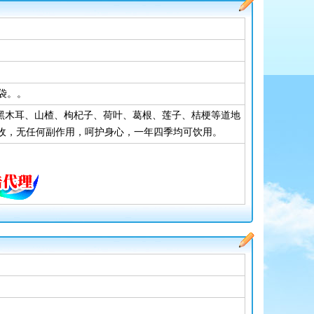
3袋。。
、黑木耳、山楂、枸杞子、荷叶、葛根、莲子、桔梗等道地
收，无任何副作用，呵护身心，一年四季均可饮用。