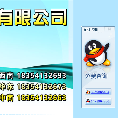
3250685494
1471964750