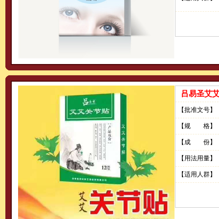
吕易圣艾
【批准文号】
【规 格】
【成 份】
【用法用量】
【适用人群】