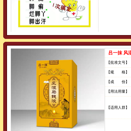
吕一抹 风
【批准文号】
【规 格】
【成 份】
【用法用量】
【适用人群】