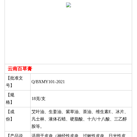
云南百草膏
【批准文
Q/BXMY101-2021
号】
【规
18克/支
格】
【成
艾叶油、生姜油、紫草油、茶油、维生素E、冰片、
份】
凡士林、液体石蜡、硬脂酸、十六/十八酸、三乙醇
胺等。
【产品说
适用于皮炎（神经性皮炎、过敏性皮炎、日光性皮