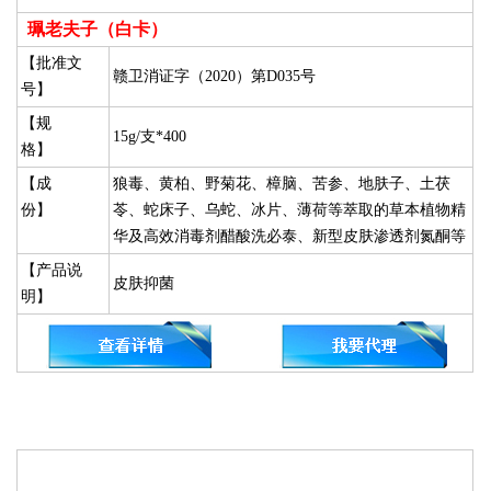
珮老夫子（白卡）
【批准文
赣卫消证字（2020）第D035号
号】
【规
15g/支*400
格】
【成
狼毒、黄柏、野菊花、樟脑、苦参、地肤子、土茯
份】
苓、蛇床子、乌蛇、冰片、薄荷等萃取的草本植物精
华及高效消毒剂醋酸洗必泰、新型皮肤渗透剂氮酮等
【产品说
皮肤抑菌
明】