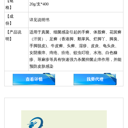
【规
20g/支*400
格】
【成
详见说明书
份】
【产品说
适用于真菌、细菌感染引起的手癣、体股癣、花斑癣
明】
（汗斑）、足癣（香港脚、鹅掌风、烂脚丫、脚臭、
手脚脱皮)、牛皮癣、头癣、湿疹、皮炎、龟头炎、
女阴瘙痒、痔疮、疥疮、蚊虫叮咬、水泡、白色糠
疹、荨麻疹等具有快速强力杀菌抑菌止痒作用，并能
预防皮肤感染