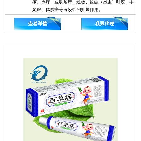
疹、热痱、皮肤瘙痒、过敏、蚊虫（昆虫）叮咬、手
足癣、体股癣等有较强的抑菌作用。