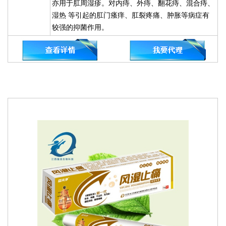
亦用于肛周湿疹。对内痔、外痔、翻花痔、混合痔、
湿热 等引起的肛门瘙痒、肛裂疼痛、肿胀等病症有
较强的抑菌作用。