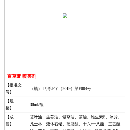
百草膏 喷雾剂
【批准文
（赣）卫消证字（2019）第F004号
号】
【规
30ml/瓶
格】
【成
艾叶油、生姜油、紫草油、茶油、维生素E、冰片、
份】
凡士林、液体石蜡、硬脂酸、十六/十八酸、三乙酸