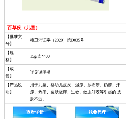
百草疾（儿童）
【批准文
赣卫消证字（2020）第D035号
号】
【规
15g/支*400
格】
【成
详见说明书
份】
【产品说
用于儿童、婴幼儿皮炎、湿疹、尿布疹、奶疹、汗
明】
疹、热痱、皮肤瘙痒、过敏、蚊虫叮咬等引起的 皮
肤不适。