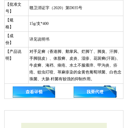
【批准文
赣卫消证字（2020）第D035号
号】
【规
15g/支*400
格】
【成
详见说明书
份】
【产品说
对手足癣（香港脚、鹅掌风、烂脚丫、脚臭、汗脚、
明】
手脚脱皮）、体股癣、皮炎、湿疹、花斑癣(汗斑)、
牛皮癣、淹裆、痤疮、水土不服瘙痒、甲沟炎、疥
疮、蚊虫叮咬、荨麻疹染的金黄色葡萄球菌、白色念
珠菌、大肠 杆菌有较强的抑制作用。