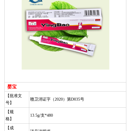
婴宝
【批准文
赣卫消证字（2020）第D035号
号】
【规
13.5g/支*480
格】
【成