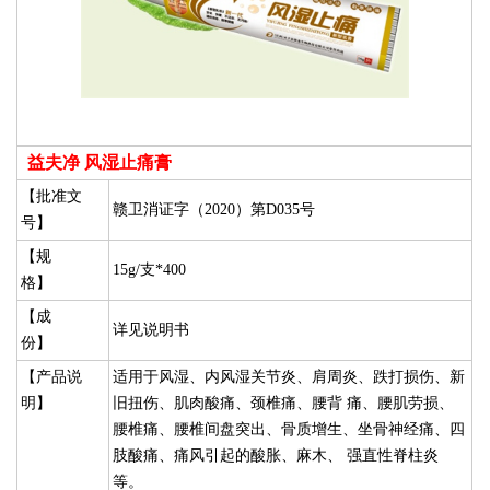
益夫净 风湿止痛膏
【批准文
赣卫消证字（2020）第D035号
号】
【规
15g/支*400
格】
【成
详见说明书
份】
【产品说
适用于风湿、内风湿关节炎、肩周炎、跌打损伤、新
明】
旧扭伤、肌肉酸痛、颈椎痛、腰背 痛、腰肌劳损、
腰椎痛、腰椎间盘突出、骨质增生、坐骨神经痛、四
肢酸痛、痛风引起的酸胀、麻木、 强直性脊柱炎
等。