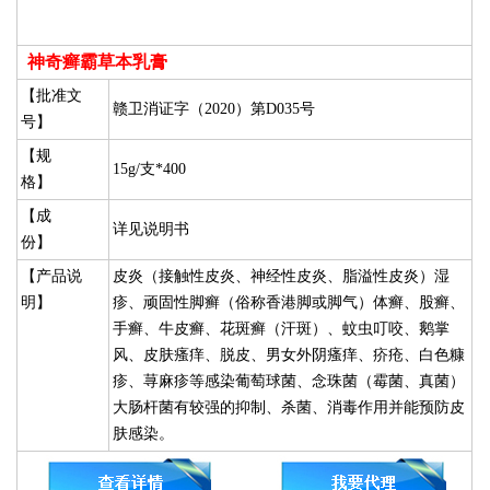
神奇癣霸草本乳膏
【批准文
赣卫消证字（2020）第D035号
号】
【规
15g/支*400
格】
【成
详见说明书
份】
【产品说
皮炎（接触性皮炎、神经性皮炎、脂溢性皮炎）湿
明】
疹、顽固性脚癣（俗称香港脚或脚气）体癣、股癣、
手癣、牛皮癣、花斑癣（汗斑）、蚊虫叮咬、鹅掌
风、皮肤瘙痒、脱皮、男女外阴瘙痒、疥疮、白色糠
疹、荨麻疹等感染葡萄球菌、念珠菌（霉菌、真菌）
大肠杆菌有较强的抑制、杀菌、消毒作用并能预防皮
肤感染。