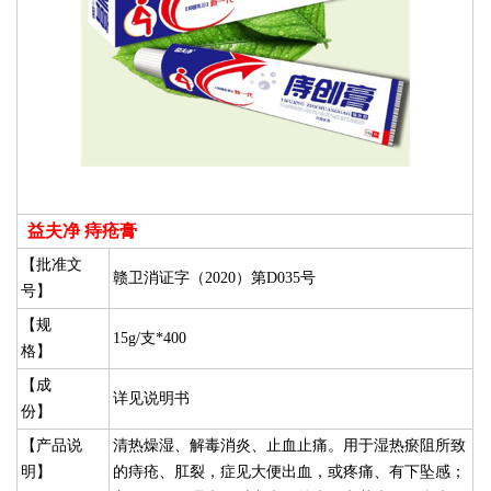
益夫净 痔疮膏
【批准文
赣卫消证字（2020）第D035号
号】
【规
15g/支*400
格】
【成
详见说明书
份】
【产品说
清热燥湿、解毒消炎、止血止痛。用于湿热瘀阻所致
明】
的痔疮、肛裂，症见大便出血，或疼痛、有下坠感；