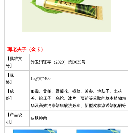
珮老夫子（金卡）
【批准文
赣卫消证字（2020）第D035号
号】
【规
15g/支*400
格】
【成
狼毒、黄柏、野菊花、樟脑、苦参、地肤子、土茯
份】
苓、蛇床子、乌蛇、冰片、薄荷等萃取的草本植物精
华及高效消毒剂醋酸洗必泰、新型皮肤渗透剂氮酮等
【产品说
皮肤抑菌
明】