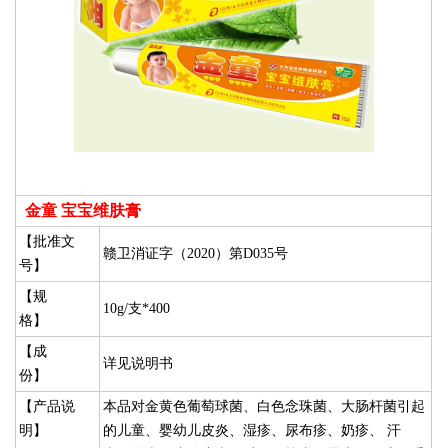
金童 宝宝维肤膏
【批准文
赣卫消证字（2020）第D035号
号】
【规
10g/支*400
格】
【成
详见说明书
份】
【产品说
本品对金黄色葡萄球菌、白色念珠菌、大肠杆菌引起
明】
的儿童、婴幼儿皮炎、湿疹、尿布疹、奶疹、 汗