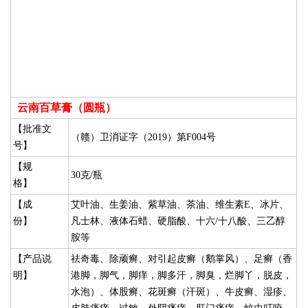
云南百草膏（圆瓶）
【批准文
（赣）卫消证字（2019）第F004号
号】
【规
30克/瓶
格】
【成
艾叶油、生姜油、紫草油、茶油、维生素E、冰片、
份】
凡士林、液体石蜡、硬脂酸、十六/十八酸、三乙醇
胺等
【产品说
祛奇毒、除顽癣、对引起皮癣（鹅掌风）、足癣（香
明】
港脚，脚气，脚痒，脚多汗，脚臭，烂脚丫，脱皮，
水泡）、体股癣、花斑癣（汗斑）、牛皮癣、湿疹、