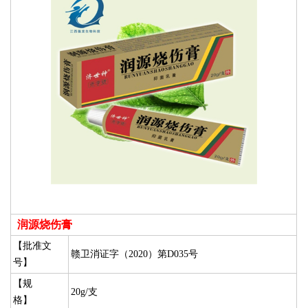
润源烧伤膏
【批准文
赣卫消证字（2020）第D035号
号】
【规
20g/支
格】