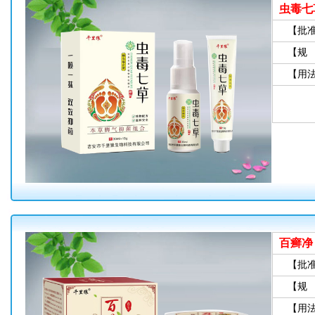
虫毒七
【批
【规
【用
百癣净
【批
【规
【用