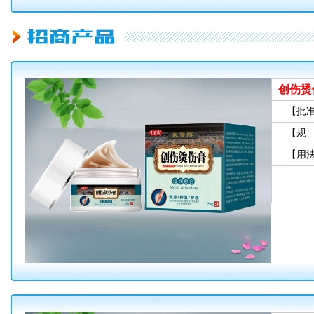
创伤烫
【批
【规
【用