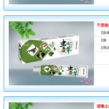
千里狼
【批
【规
【用
湿毒止