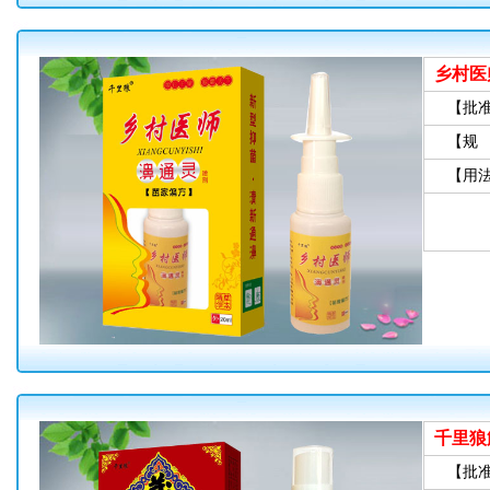
乡村医
【批
【规
【用
千里狼
【批