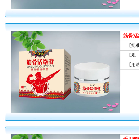
筋骨活
【批
【规
【用