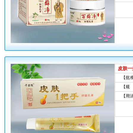
皮肤一
【批
【规
【用