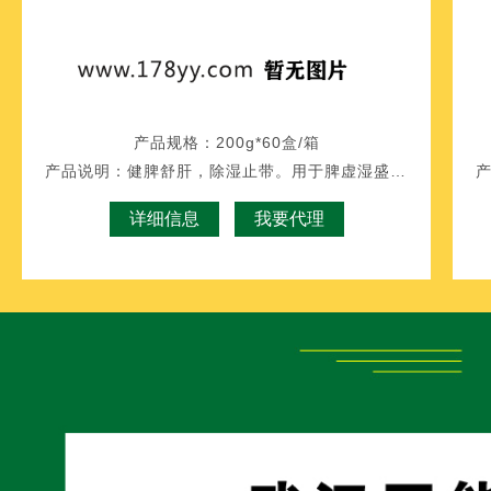
产品规格：
200g*60盒/箱
产品说明：
健脾舒肝，除湿止带。用于脾虚湿盛，白带量多，腰腿酸痛。
详细信息
我要代理