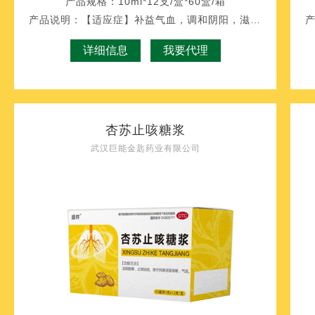
产品规格：
10ml*12支/盒*60盒/箱
产品说明：
【适应症】补益气血，调和阴阳，滋肝肾，健
详细信息
我要代理
杏苏止咳糖浆
武汉巨能金匙药业有限公司