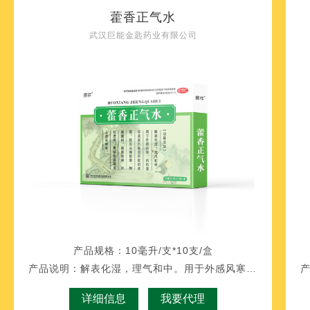
藿香正气水
武汉巨能金匙药业有限公司
产品规格：
10毫升/支*10支/盒
产品说明：
解表化湿，理气和中。用于外感风寒，内伤湿滞或夏伤暑湿所致的感冒，症见头痛昏重，胸膈痞闷，脘腹胀痛，呕吐泻泄，胃肠型感冒见上述证候者。
详细信息
我要代理