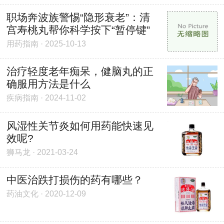
职场奔波族警惕“隐形衰老”：清
宫寿桃丸帮你科学按下“暂停键”
用药指南 · 2025-10-13
治疗轻度老年痴呆，健脑丸的正
确服用方法是什么
疾病指南 · 2024-11-02
风湿性关节炎如何用药能快速见
效呢?
狮马龙 · 2021-03-24
中医治跌打损伤的药有哪些？
药油文化 · 2020-12-09