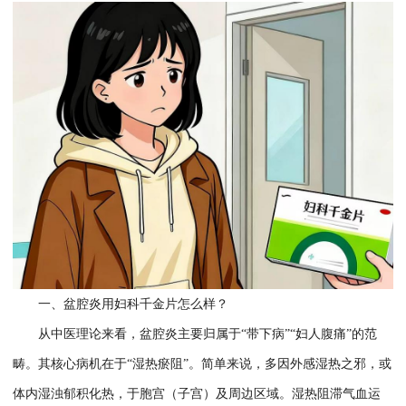
一、盆腔炎用妇科千金片怎么样？
从中医理论来看，盆腔炎主要归属于
“带下病”“妇人腹痛”的范
畴。其核心病机在于“湿热瘀阻”。简单来说，多因外感湿热之邪，或
体内湿浊郁积化热，于胞宫（子宫）及周边区域。湿热阻滞气血运