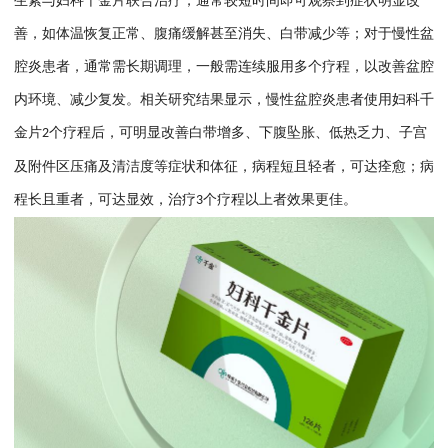
生素与妇科千金片联合治疗，通常较短时间即可观察到症状明显改
善，如体温恢复正常、腹痛缓解甚至消失、白带减少等；对于慢性盆
腔炎患者，通常需长期调理，一般需连续服用多个疗程，以改善盆腔
内环境、减少复发。
相关研究结果显示，慢性盆腔炎患者使用妇科千
金片
个疗程后，可明显改善白带增多、下腹坠胀、低热乏力、子宫
2
及附件区压痛及清洁度等症状和体征，病程短且轻者，可达痊愈；病
程长且重者，可达显效，治疗
个疗程以上者效果更佳。
3