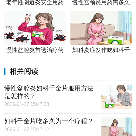
老年性阴道炎安全用药
慢性宫颈炎用药需多久
的关键所在
好？
慢性盆腔炎首选治疗药
妇科炎症发作吃妇科千
物是什么？
金片多久起效？
相关阅读
慢性盆腔炎妇科千金片服用方法
是怎样的？
2026-01-27 15:47:33
妇科千金片吃多久为一个疗程？
2026-01-27 15:47:12