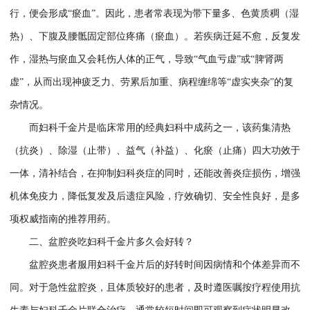
行，便会形成“瘀血”。因此，患者常表现为带下量多、色黄质稠（湿
热）、下腹及腰骶固定部位疼痛（瘀血）。若疾病迁延不愈，反复发
作，湿热与瘀血又会耗伤人体的正气，导致“气血亏虚”或“脾肾两
虚”，从而出现神疲乏力、劳累后加重、病程缠绵等“虚实夹杂”的复
杂情况。
而妇科千金片是临床常用的经典妇科中成药之一，该药集清热
（抗炎）、除湿（止带）、益气（补益）、化瘀（止痛）四大功效于
一体，清补结合，在抑制妇科炎症的同时，还能改善炎症损伤，增强
机体免疫力，降低复发及后遗症风险，疗效确切、安全性良好，是多
项权威指南的推荐用药。
二、盆腔炎吃妇科千金片多久会好转？
盆腔炎患者服用妇科千金片后的好转时间因病情和个体差异而不
同。对于急性盆腔炎，且体质较好的患者，及时遵医嘱按疗程使用抗