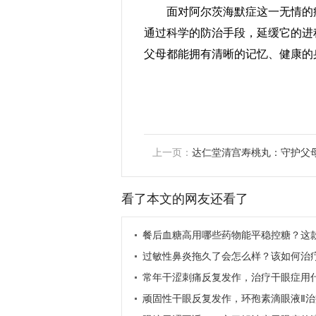
面对阿尔茨海默症这一无情的
通过科学的防治手段，延缓它的进
父母都能拥有清晰的记忆、健康的
上一页：
达仁堂清宫寿桃丸：守护父
缓岁月痕迹
看了本文的网友还看了
餐后血糖高用哪些药物能平稳控糖？这
物了解一下
过敏性鼻炎拖久了会怎么样？该如何治
常年干涩刺痛反复发作，治疗干眼症用
液
顽固性干眼反复发作，环孢素滴眼液Ⅱ治