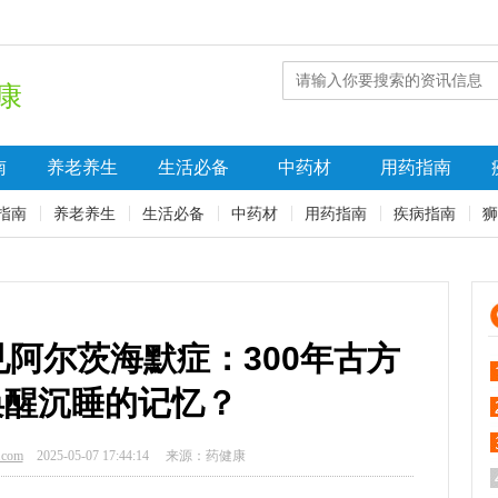
康
南
养老养生
生活必备
中药材
用药指南
指南
养老养生
生活必备
中药材
用药指南
疾病指南
狮
阿尔茨海默症：300年古方
唤醒沉睡的记忆？
.com
2025-05-07 17:44:14
来源：药健康