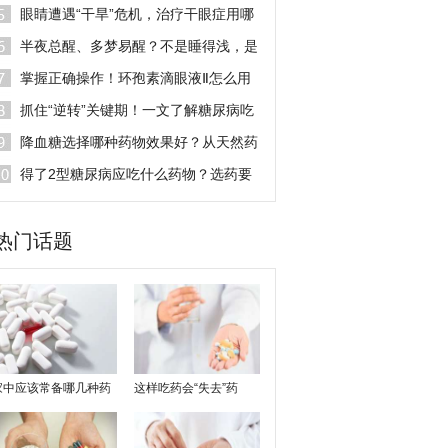
眼液千万别乱用！
眼睛遭遇“干旱”危机，治疗干眼症用哪
种眼药水效果好？
半夜总醒、多梦易醒？不是睡得浅，是
脏腑失衡
掌握正确操作！环孢素滴眼液Ⅱ怎么用
效果好
抓住“逆转”关键期！一文了解糖尿病吃
什么药能逆转？
降血糖选择哪种药物效果好？从天然药
物看糖尿病治疗新思路
得了2型糖尿病应吃什么药物？选药要
看综合获益
热门话题
家中应该常备哪几种药
这样吃药会“失去”药
品，你都清楚吗
效，你知道吗