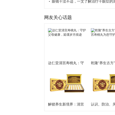
症效果好吗
眼镜干涩不适，一文了解治疗干眼症的
哪些品牌
网友关心话题
达仁堂清宫寿桃丸：守
乾隆“养生古方
护父母健康，延缓岁月
宫寿桃丸为您
痕迹
之光
解锁养生新境界：清宫
认识、防治、
寿桃丸——40+人群未病
达仁堂清宫寿