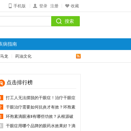
手机版
登录
注册
收藏
疾病指南
马龙
药油文化
点击排行榜
打工人无法摆脱的干眼症！治疗干眼症
用什么眼药水？
干眼治疗需要如何抗炎才有效？环孢素
滴眼液Ⅱ抗炎效果怎么样？
环孢素滴眼液Ⅱ有哪些功效？从根源破
解干眼难题
干眼症用哪个品牌的眼药水效果好？滴