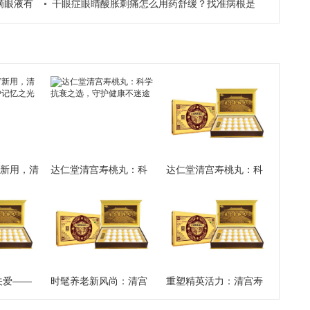
滴眼液有
干眼症眼睛酸胀刺痛怎么用药舒缓？找准病根是
关键
”新用，清
达仁堂清宫寿桃丸：科
达仁堂清宫寿桃丸：科
守护记忆
学抗衰之选，守护健康
学服用，治疗+养生的妙
不迷途
方
关爱——
时髦养老新风尚：清宫
重塑精英活力：清宫寿
桃丸与您
寿桃丸助力老年人乐享
桃丸——亚健康状态下