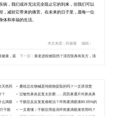
疾病，我们或许无法完全阻止它的到来，但我们可以
程，减轻它带来的痛苦。在未来的日子里，愿每一位
身体和幸福的生活。
本文来源：药健康
编辑：
母健康，延
下一页：
衰老进程难阻挡？清宫医典有良方，清
宫寿桃丸伴时光慢行！
款天然药
桑枝总生物碱是纯植物提取的吗？一文讲清楚
疗？
过敏性鼻炎反复太折磨……芪防鼻通片对鼻炎鼻
什么滴眼
塞有效吗？
干眼症反反复复难根治？环孢素滴眼液Ⅱ0.05%的
疗干眼
作用有哪些
一文看懂：干眼症用兹润环孢素滴眼液管用吗？