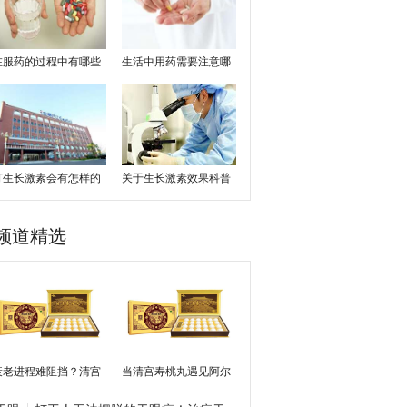
在服药的过程中有哪些
生活中用药需要注意哪
需要忌口的事情呢?一
些事情呢，想了解的点
起来看下吧
开看一下吧
打生长激素会有怎样的
关于生长激素效果科普
效果？看这一篇就够了
知识小课堂，赶快来围
观吧
频道精选
衰老进程难阻挡？清宫
当清宫寿桃丸遇见阿尔
医典有良方，清宫寿桃
茨海默症：300年古方