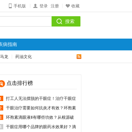
手机版
登录
注册
收藏
疾病指南
马龙
药油文化
点击排行榜
打工人无法摆脱的干眼症！治疗干眼症
用什么眼药水？
干眼治疗需要如何抗炎才有效？环孢素
滴眼液Ⅱ抗炎效果怎么样？
环孢素滴眼液Ⅱ有哪些功效？从根源破
解干眼难题
干眼症用哪个品牌的眼药水效果好？滴