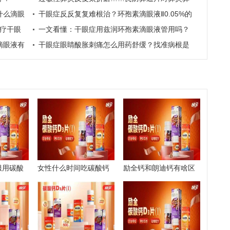
什么滴眼
塞有效吗？
干眼症反反复复难根治？环孢素滴眼液Ⅱ0.05%的
疗干眼
作用有哪些
一文看懂：干眼症用兹润环孢素滴眼液管用吗？
滴眼液有
干眼症眼睛酸胀刺痛怎么用药舒缓？找准病根是
关键
服用碳酸
女性什么时间吃碳酸钙
励全钙和朗迪钙有啥区
D3片效果好？
别？