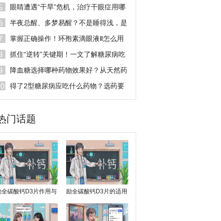
眼液千万别乱用！
眼睛遭遇“干旱”危机，治疗干眼症用哪
种眼药水效果好？
半夜总醒、多梦易醒？不是睡得浅，是
脏腑失衡
掌握正确操作！环孢素滴眼液Ⅱ怎么用
效果好
抓住“逆转”关键期！一文了解糖尿病吃
什么药能逆转？
降血糖选择哪种药物效果好？从天然药
物看糖尿病治疗新思路
得了2型糖尿病应吃什么药物？选药要
看综合获益
热门话题
励全碳酸钙D3片作用与
励全碳酸钙D3片的适用
功效讲解
症有哪些？