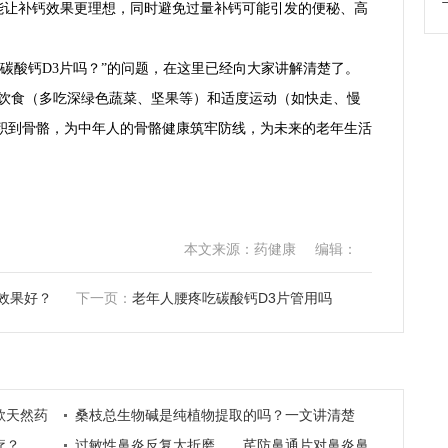
能让补钙效果更理想，同时避免过量补钙可能引发的便秘、高
碳酸钙D3片吗？”的问题，在这里已经向大家讲解清楚了。
衡饮食（多吃深绿色蔬菜、坚果等）和适度运动（如快走、慢
积到骨骼，为中年人的骨骼健康筑牢防线，为未来的老年生活
本文来源：药健康
编辑：
效果好？
下一页：
老年人腰疼吃碳酸钙D3片管用吗
款天然药
桑枝总生物碱是纯植物提取的吗？一文讲清楚
疗？
过敏性鼻炎反复太折磨……芪防鼻通片对鼻炎鼻