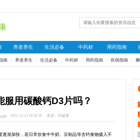
康
南
养老养生
生活必备
中药材
用药指南
指南
养老养生
生活必备
中药材
用药指南
疾病指南
狮
能服用碳酸钙D3片吗？
.com
2025-12-23 18:30:38
来源：药健康
度逐渐加快，若日常饮食中牛奶、豆制品等含钙食物摄入不