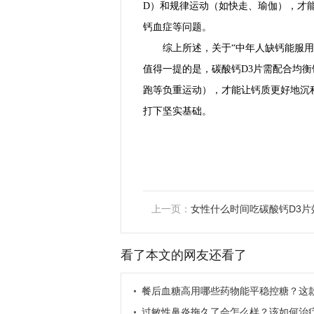
D）和规律运动（如快走、瑜伽），才
钙血症等问题。
综上所述，关于“中年人缺钙能服用
值得一提的是，碳酸钙D3片需配合均
跑等负重运动），才能让钙质更好地沉
打下坚实基础。
上一页：
女性什么时间吃碳酸钙D3片
看了本文的网友还看了
餐后血糖高用哪些药物能平稳控糖？这
物了解一下
过敏性鼻炎拖久了会怎么样？该如何治