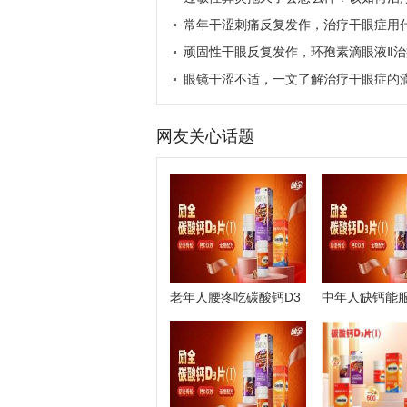
常年干涩刺痛反复发作，治疗干眼症用
液
顽固性干眼反复发作，环孢素滴眼液Ⅱ治
症效果好吗
眼镜干涩不适，一文了解治疗干眼症的
哪些品牌
网友关心话题
老年人腰疼吃碳酸钙D3
中年人缺钙能
片管用吗
钙D3片吗？